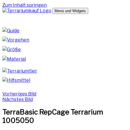
Zum Inhalt springen
Menü und Widgets
terrariumkauf.de
Hilfreiche Tipps zum Kauf deines Terrariums
Vorheriges Bild
Nächstes Bild
TerraBasic RepCage Terrarium
1005050