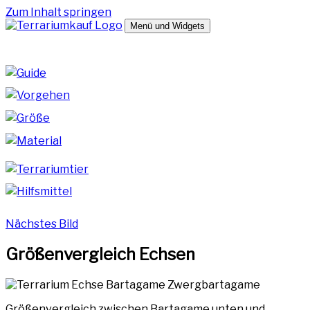
Zum Inhalt springen
Menü und Widgets
terrariumkauf.de
Hilfreiche Tipps zum Kauf deines Terrariums
Nächstes Bild
Größenvergleich Echsen
Größenvergleich zwischen Bartagame unten und